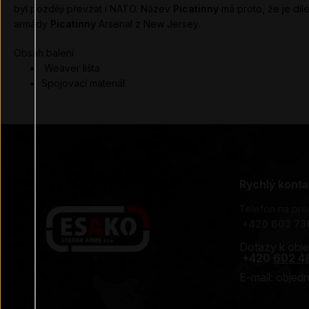
byl později převzat i NATO. Název
Picatinny
má proto, že je d
armády
Picatinny
Arsenal z New Jersey.
Obsah balení
Weaver lišta
Spojovací materiál
Rychlý konta
Telefon na pro
+
420 603 73
Dotazy k obj
+420
602 4
E-mail: obje