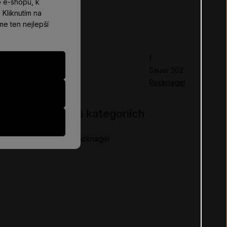
 e-shopu, k
Kliknutím na
me ten nejlepší
Parametry
Počet kusů v balení
1
Model dlouhé zbraně
Sauer 202
Výrobce:
Recknagel
Najdete v těchto kategoriích
Klasické picatinny
Recknagel