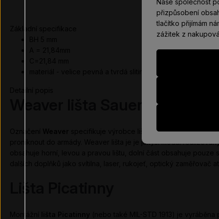
Naše společnost p
přizpůsobení obsah
tlačítko přijímám n
Základní specifikace
zážitek z nakupová
BH 5 mm
A = 21,84mm
C=21,84 mm
materiál - velice pevná a tvrdá slitina AL
Detailní popis
Weaver lišta Sauer 202
Označení
Weaver
specifikuje výrobce lišty, který vyrábí rozměrov
proniknout do armády. Weaver lišta je je jakýsi modul realizovan
obsahuje horní, levou a pravou lištu, dolní část obsahuje pouze s
dalších doplňků jako svítilna, laser, rukojeť, optický zaměřovač a
Lišta Picatinny
Montážní
lišta Picatinny
(nebo také MIL-STD 1913) je vyráběna