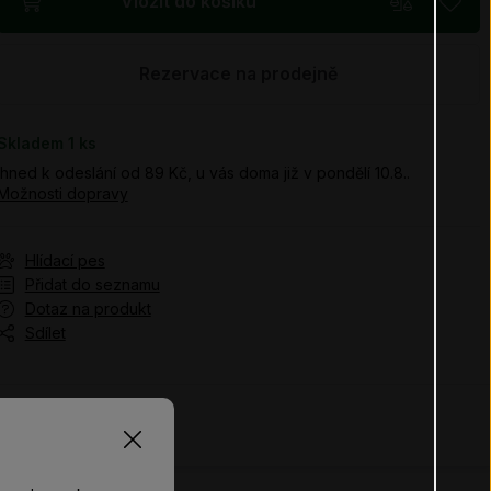
Vložit do košíku
Rezervace na prodejně
Skladem 1
ks
Ihned k odeslání od 89 Kč, u vás doma již v pondělí 10.8..
Možnosti dopravy
Hlídací pes
Přidat do seznamu
Dotaz na produkt
Sdílet