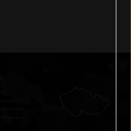
ás
jny
í průkazy
urátor CZUB
ice Pardubice