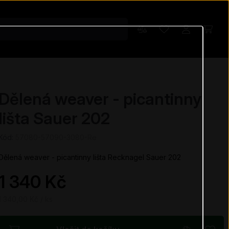
Dělená weaver - picantinny
lišta Sauer 202
Kód:
57080-57090-3080-Re
Dělená weaver - picantinny lišta Recknagel Sauer 202
1 340 Kč
1 340,00 Kč / ks