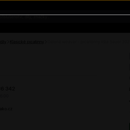
išty
Klasické picatinny
Dělená weaver - picantinny lišta Sauer 202
36 342
16:00
ako.cz