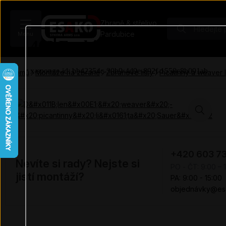
Zbraně & střelivo
Pardubice
Menu
Domů
Montáže na zbraně
Zbraňové lišty
Picatinny a weaver l
+420 603 7
Nevíte si rady? Nejste si
PO - ČT: 9:00 – 
jistí montáží?
PA: 9:00 - 15:00
objednávky@es