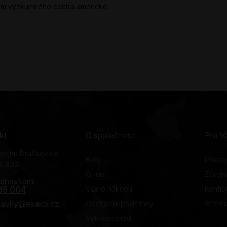
ílem výzkumného centra americké
kt
O společnosti
Pro V
dejnu Dražkovice:
Blog
Prode
6 342
O nás
Zbrojn
ednávkám:
85 004
Vše o nákupu
Konfig
dnavky@esako.cz
Obchodní podmínky
Střeln
Velkoobchod