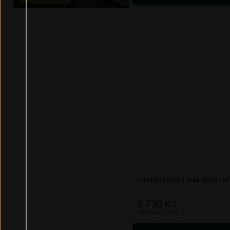
Luminiscenční stavitelná mí
2 730 Kč
Skladem 2
ks