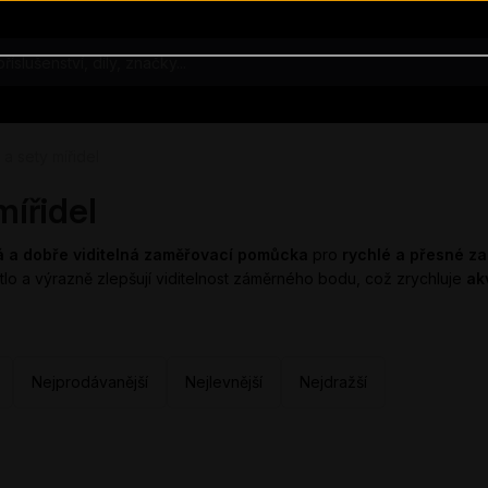
 a sety mířidel
mířidel
á a dobře viditelná zaměřovací pomůcka
pro
rychlé a přesné za
tlo a výrazně zlepšují viditelnost záměrného bodu, což zrychluje
akv
Nejprodávanější
Nejlevnější
Nejdražší