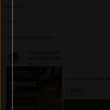
Skladovost
Výrobce
Výrobce zbraně, typ, model
Potřebujete poradit?
+420 603 736 342
(8:00 - 16:00)
Luminiscenční stavitelná m
2 290 Kč
Skladem 2
ks