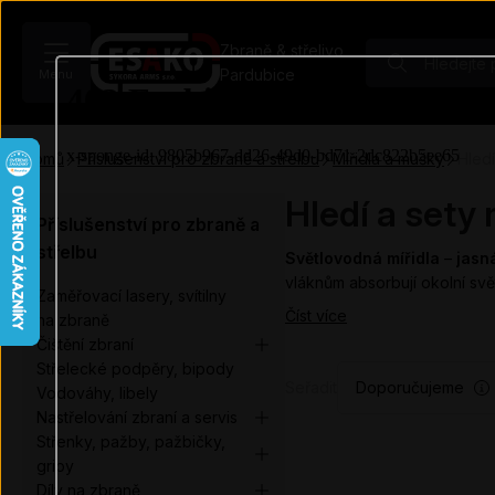
Zbraně & střelivo
Pardubice
Menu
Domů
Příslušenství pro zbraně a střelbu
Mířidla a mušky
Hledí
Hledí a sety 
Příslušenství pro zbraně a
střelbu
Světlovodná mířidla
–
jasn
vláknům absorbují okolní svě
Zaměřovací lasery, svítilny
Číst více
na zbraně
Čištění zbraní
Střelecké podpěry, bipody
Seřadit
Doporučujeme
Vodováhy, libely
Nastřelování zbraní a servis
Střenky, pažby, pažbičky,
gripy
Díly na zbraně