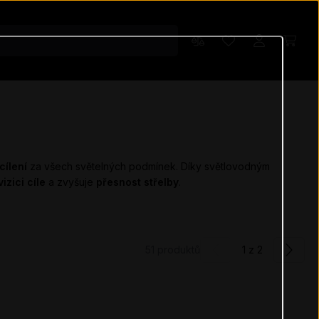
cílení
za všech světelných podmínek. Díky světlovodným
izici cíle
a zvyšuje
přesnost střelby
.
51
produktů
1 z 2