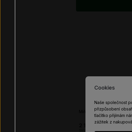
Cookies
Naše společnost p
přizpůsobení obsah
Miřidla Beretta 8000, 92A1
tlačítko přijímám n
zážitek z nakupová
2 100 Kč
Skladem 1
ks