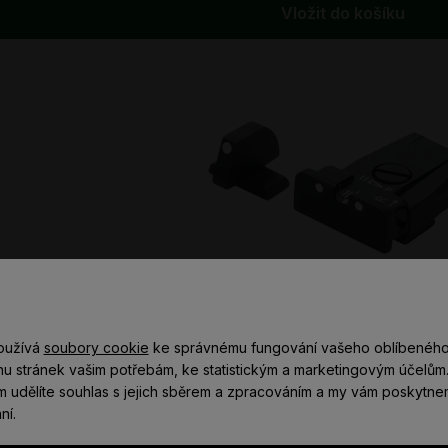
Vložit do košíku
oužívá
soubory cookie
ke správnému fungování vašeho oblíbeného
u stránek vašim potřebám, ke statistickým a marketingovým účelům. 
, 98A1
ám udělíte souhlas s jejich sběrem a zpracováním a my vám poskytne
ní.
Bylo Vám již 18 let?