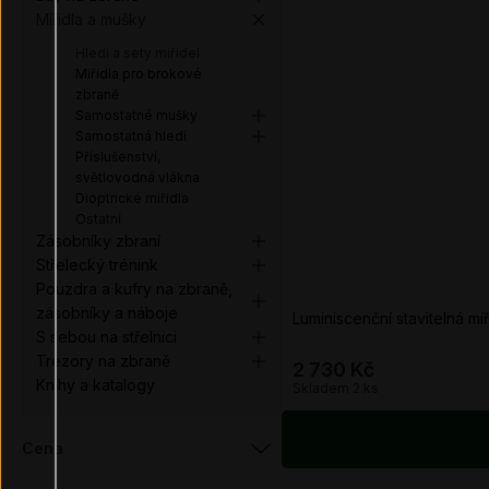
Mířidla a mušky
Hledí a sety mířidel
Miřidla pro brokové
zbraně
Samostatné mušky
Samostatná hledí
Příslušenství,
světlovodná vlákna
Dioptrické miřidla
Ostatní
Zásobníky zbraní
Střelecký trénink
Pouzdra a kufry na zbraně,
zásobníky a náboje
Luminiscenční stavitelná m
S sebou na střelnici
Trezory na zbraně
2 730 Kč
Knihy a katalogy
Skladem 2
ks
Cena