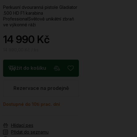
Perkusní dvouranná pistole Gladiator
.500 HD F1 karabina
ProfessionalSvětově unikátní zbraň
ve výkonné ráži
14 990 Kč
14 990,00 Kč / ks
Vložit do košíku
Rezervace na prodejně
Dostupné do 10ti prac. dní
Hlídací pes
Přidat do seznamu