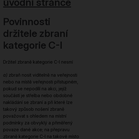
úvodní stránce
Povinnosti
držitele zbraní
kategorie C-I
Držitel zbraně kategorie C-I nesmí
a)
zbraň nosit viditelně na veřejnosti
nebo na místě veřejnosti přístupném,
pokud se nepodílí na akci, jejíž
součástí je střelba nebo obdobné
nakládání se zbraní a při které lze
takový způsob nošení zbraně
považovat s ohledem na místní
podmínky za obvyklý a přiměřený
povaze dané akce; na přepravu
zbraně kategorie C-I na takové místo