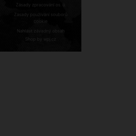
Zásady zpracování os. ú.
Zásady používání souborů
cookie
Nahlásit závadný obsah
Shop by
wpj.cz