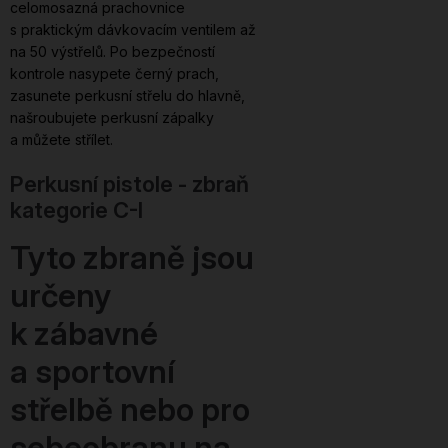
celomosazná prachovnice
s praktickým dávkovacím ventilem až
na 50 výstřelů. Po bezpečností
kontrole nasypete černý prach,
zasunete perkusní střelu do hlavně,
našroubujete perkusní zápalky
a můžete střílet.
Perkusní pistole - zbraň
kategorie C-I
Tyto zbraně jsou
určeny
k zábavné
a sportovní
střelbě nebo pro
sebeobranu na