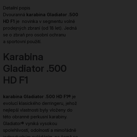
Detailní popis
Dvouranná
karabina Gladiator .500
HD F1
je novinka v segmentu volně
prodejných zbraní (od 18 let). Jedná
se o zbraň pro osobní ochranu
a sportovní použití.
Karabina
Gladiator .500
HD F1
karabina Gladiator .500 HD F1
® je
evolucí klasického derringeru, jehož
nejlepší vlastnosti byly vloženy do
této obranné perkusní karabiny.
Gladiator® vyniká vysokou
spolehlivostí, odolností a mimořádně
jednoduchým ovládáním, na čemž se