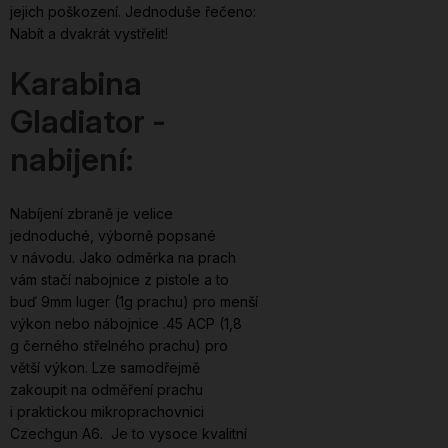
jejich poškození. Jednoduše řečeno:
Nabít a dvakrát vystřelit!
Karabina
Gladiator -
nabijení:
Nabíjení zbraně je velice
jednoduché, výborně popsané
v návodu. Jako odměrka na prach
vám stačí nabojnice z pistole a to
buď 9mm luger (1g prachu) pro menší
výkon nebo nábojnice .45 ACP (1,8
g černého střelného prachu) pro
větší výkon. Lze samodřejmě
zakoupit na odměření prachu
i praktickou mikroprachovnici
Czechgun A6. Je to vysoce kvalitní