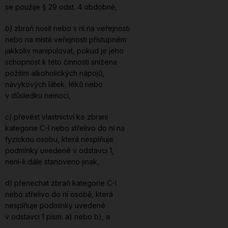
se použije § 29 odst. 4 obdobně,
b)
zbraň nosit nebo s ní na veřejnosti
nebo na místě veřejnosti přístupném
jakkoliv manipulovat, pokud je jeho
schopnost k této činnosti snížena
požitím alkoholických nápojů,
návykových látek, léků nebo
v důsledku nemoci,
c)
převést vlastnictví ke zbrani
kategorie C-I nebo střelivo do ní na
fyzickou osobu, která nesplňuje
podmínky uvedené v odstavci 1,
není-li dále stanoveno jinak,
d)
přenechat zbraň kategorie C-I
nebo střelivo do ní osobě, která
nesplňuje podmínky uvedené
v odstavci 1 písm. a) nebo b), a