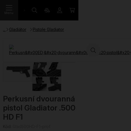
Menu
Gladiátor
Pistole Gladiator
Perkusní dvouranná
pistol Gladiator .500
HD F1
Kód:
Glad500HD-F1-prof