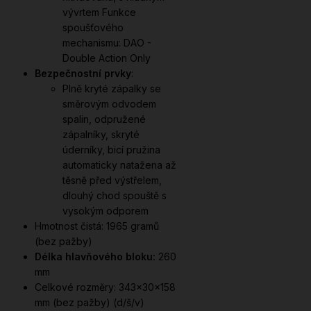
vývrtem Funkce
spoušťového
mechanismu: DAO -
Double Action Only
Bezpečnostní prvky
:
Plně kryté zápalky se
směrovým odvodem
spalin, odpružené
zápalníky, skryté
úderníky, bicí pružina
automaticky natažena až
těsně před výstřelem,
dlouhý chod spouště s
vysokým odporem
Hmotnost čistá: 1965 gramů
(bez pažby)
Délka hlavňového bloku:
260
mm
Celkové rozměry: 343x30x158
mm (bez pažby) (d/š/v)