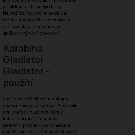
podílí kompaktní vnější design.
Největší zajímovastí je revoluční
řešení spoušťového mechanizmu
a v neposlední řadě naprosto
špičkové výrobní provedení.
Karabina
Gladiator
Gladiator -
použití
Stačí nabít obě hlavně a poté jen
dvakrát zmáčknout spoušť. K výstřelu
není potřeba natahovat žádný
kohout ani ruční přesouvání
selektoru pistonů. Diky konstrukci
nemůže dojít ke ztrátě zápalek nebo