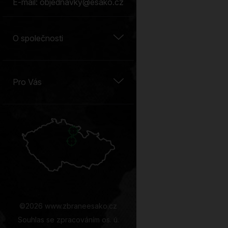
E-mail: objednavky@esako.cz
O společnosti
Blog
O nás
Pro Vás
Vše o nákupu
Prodejny
Obchodní podmínky
Zbrojní průkazy
Velkoobchod
Konfigurátor CZUB
Střelnice Pardubice
©2026 www.zbraneesako.cz
Souhlas se zpracováním os. ú.