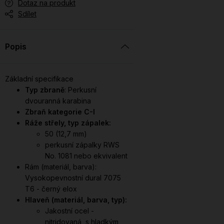
Dotaz na produkt
Sdílet
Popis
Základní specifikace
Typ zbraně
: Perkusní
dvouranná karabina
Zbraň kategorie C-I
Ráže střely, typ zápalek:
50 (12,7 mm)
perkusní zápalky RWS
No. 1081 nebo ekvivalent
Rám (materiál, barva):
Vysokopevnostní dural 7075
T6 - černý elox
Hlaveň (materiál, barva, typ):
Jakostní ocel -
nitridovaná, s hladkým