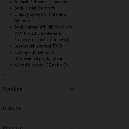
Nabiják Detonics - mosazný
Sadu čištění Detonics
Olejový sprej Ballistol nebo
Motorex
Sadu náhradních dílů Detonics
("O" kroužky kontejneru,
šroubky, distanční podložky)
Šroubovák servisní TX10
Odolný kufr Detonics
Professional pro karabinu
Návod k použití CZ nebo EN
"
Výrobce
Diskuze
Recenze