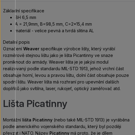
Základní specifikace
BH 6,5 mm
A = 21,9mm, B=98,5 mm, C=2x15,4 mm
materiál - velice pevná a tvrdá slitina AL
Detailní popis
Označení
Weaver
specifikuje výrobce lišty, který vyrábí
rozměrově stejnou lištu jako je lišta Picantinny ve snaze
proniknout do armády. Weaver lišta je je jakýsi modul
realizovaný podle standardu MIL-STD 1913, jehož vrchní část
obsahuje horní, levou a pravou lištu, dolní část obsahuje pouze
spodní lištu. Weaver lišta má rozhraní pro upevnění dalších
doplňků jako svítilna, laser, rukojeť, optický zaměřovač atd.
Lišta Picatinny
Montážní
lišta Picatinny
(nebo také MIL-STD 1913) je vyráběna
podle amerického vojenského standardu, který byl později
převzat i NATO. Název
Picatinny
má proto, že je dílem