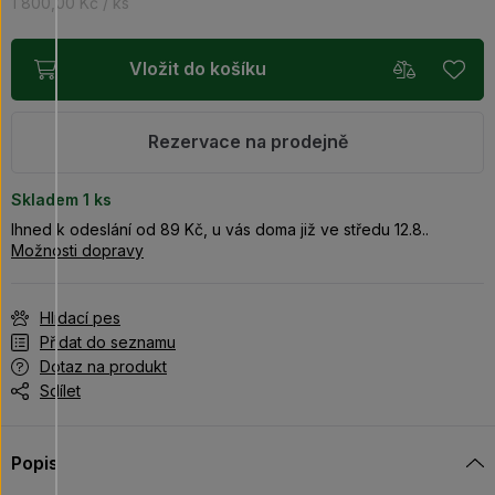
1 800,00 Kč / ks
Vložit do košíku
Rezervace na prodejně
Skladem 1
ks
Ihned k odeslání od 89 Kč, u vás doma již ve středu 12.8..
Možnosti dopravy
Hlídací pes
Přidat do seznamu
Dotaz na produkt
Sdílet
Popis