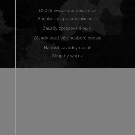
©2026 www.zbraneesako.cz
Souhlas se zpracováním os. ú.
Zásady zpracování os. ú.
Zásady používání souborů cookie
Nahlásit závadný obsah
Shop by
wpj.cz