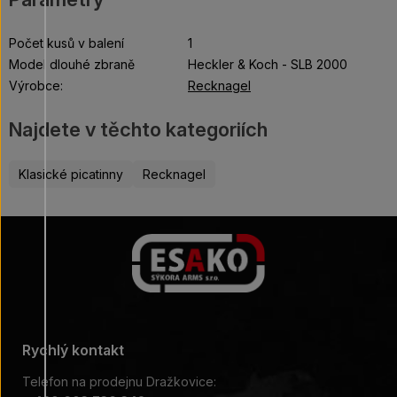
Počet kusů v balení
1
Model dlouhé zbraně
Heckler & Koch - SLB 2000
Výrobce:
Recknagel
Najdete v těchto kategoriích
Klasické picatinny
Recknagel
Rychlý kontakt
Telefon na prodejnu Dražkovice: